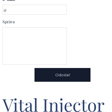
Správa
Odoslať
Vital Injector