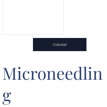
Odoslať
Microneedlin
g