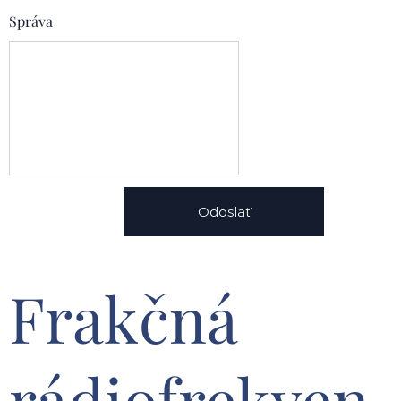
Správa
Odoslať
Frakčná
rádiofrekven