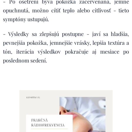
- Po ošetrení býva pokožka začervenaná, jemne
opuchnutá, možno cítiť teplo alebo citlivosť - tieto
symptóny ustupujú.
- Výsledky sa zlepšujú postupne - javí sa hladšia,
pevnejšia pokožka, jemnejšie vrásky, lepšia textúra a
tón, iterácia výsledkov pokračuje aj mesiace po
poslednom sedení.