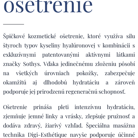
ošetrenie
Špičkové kozmetické ošetrenie, ktoré využíva silu
štyroch typov kyseliny hyalúronovej v kombinácii s
exkluzívnymi patentovanými aktívnymi látkami
značky Sothys. Vďaka jedinečnému zloženiu pôsobí
na všetkých úrovniach pokožky, zabezpečuje
okamžitú aj dlhodobú hydratáciu a zároveň
podporuje jej prirodzenú regeneračnú schopnosť.
Ošetrenie prináša pleti intenzívnu hydratáciu,
zjemňuje jemné linky a vrásky, zlepšuje pružnosť a
dodáva zdravý, žiarivý vzhľad. Špeciálna masážna
technika Digi-Esthétique navyše podporuje účinné