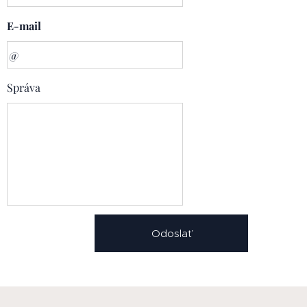
E-mail
Správa
Odoslať