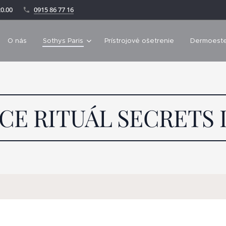
0.00
0915 86 77 16
O nás
Sothys Paris
Prístrojové ošetrenie
Dermoeste
CE RITUÁL SECRETS 