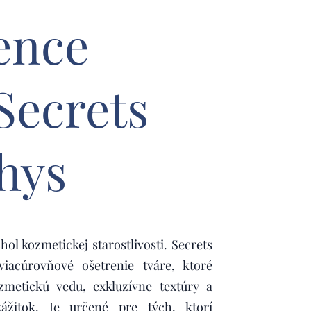
ence
 Secrets
hys
hol kozmetickej starostlivosti. Secrets
viacúrovňové ošetrenie tváre, ktoré
zmetickú vedu, exkluzívne textúry a
ážitok. Je určené pre tých, ktorí