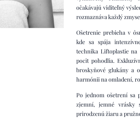
očakávajú viditeľný výsled
rozmaznáva každý zmyse
Ošetrenie prebieha v ô
kde sa spája intenzívn
technika Liftoplastie na
pocit pohodlia. Exkluzív
broskyňové glukány a ol
harmónii na omladení, ro
Po jednom ošetrení sa pl
zjemní, jemné vrásky 
prirodzenú žiaru a pružn