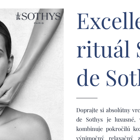
Excell
rituál
de Sot
Doprajte si absolútny vrc
de Sothys je luxusné, 
kombinuje pokročilú ko
výnimočný relaxačný z