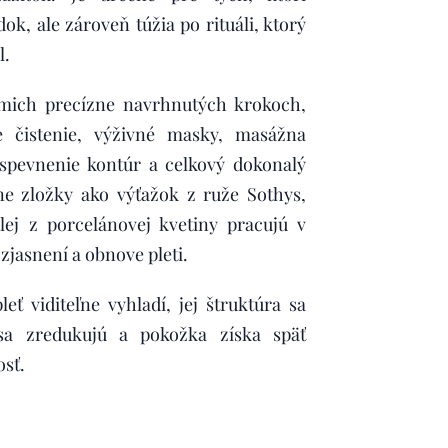
ok, ale zároveň túžia po rituáli, ktorý
l.
smich precízne navrhnutých krokoch,
e čistenie, výživné masky, masážna
 spevnenie kontúr a celkový dokonalý
ne zložky ako výťažok z ruže Sothys,
ej z porcelánovej kvetiny pracujú v
zjasnení a obnove pleti.
eť viditeľne vyhladí, jej štruktúra sa
sa zredukujú a pokožka získa späť
osť.